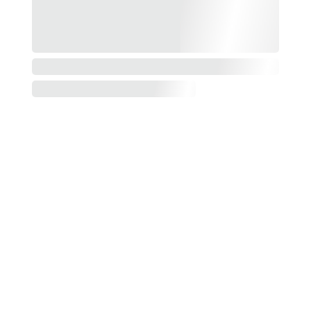
Pristatymo 
ir 
grąžinimo 
politika
Paslaugų 
teikimo 
sąlygos